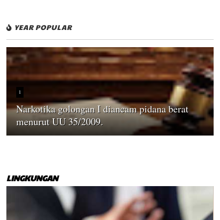
YEAR POPULAR
1
Narkotika golongan I diancam pidana berat
menurut UU 35/2009.
LINGKUNGAN