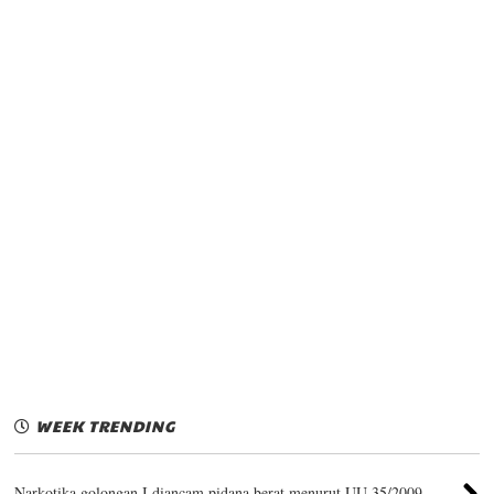
WEEK TRENDING
Narkotika golongan I diancam pidana berat menurut UU 35/2009.