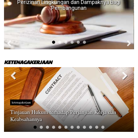
Perizinan Lingkungan dan Dampaknya bagi
Pembangunan
KETENAGAKERJAAN
ketenagakerjaan
Tinjauan Hukum terhadap Perjanjian Kerja dan
Keabsahannya