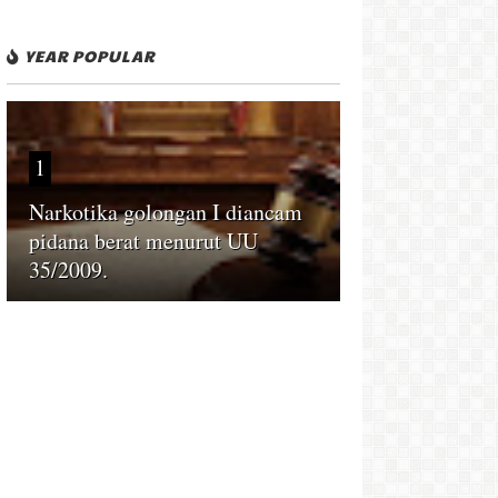
YEAR POPULAR
1
Narkotika golongan I diancam
pidana berat menurut UU
35/2009.